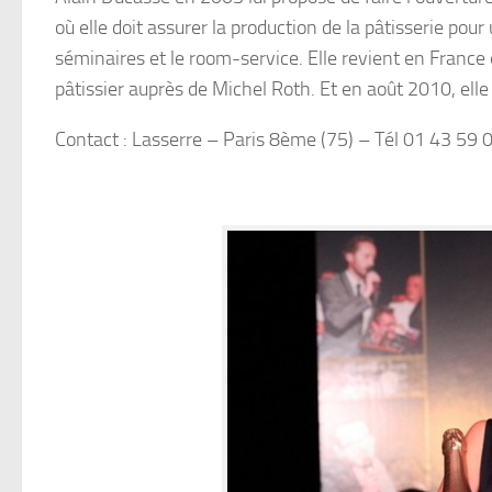
où elle doit assurer la production de la pâtisserie pou
séminaires et le room-service. Elle revient en France 
pâtissier auprès de Michel Roth. Et en août 2010, elle
Contact : Lasserre – Paris 8ème (75) – Tél 01 43 59 