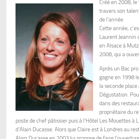
Créé en 2008, le 
travers son talen
de l’année.
Cette année, c’est
Laurent Jeannin d
en Alsace à Mutzi
2008, qui a ouver
Après un Bac pro 
gagne en 1998 le 
la seconde place 
Dégustation. Pour
dans des restaura
propriétaire du r
poste de chef pâtissier puis à l’Hôtel Les Mouettes à 
d’Alain Ducasse. Alors que Claire est à Londres au res
Alain Ducasse en 2003 lui propose de faire l’ouverture