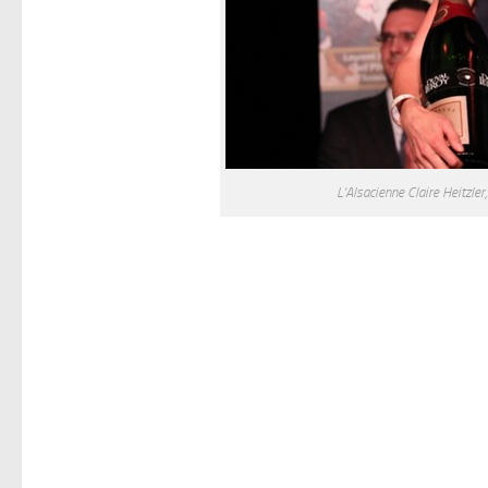
L'Alsacienne Claire Heitzler