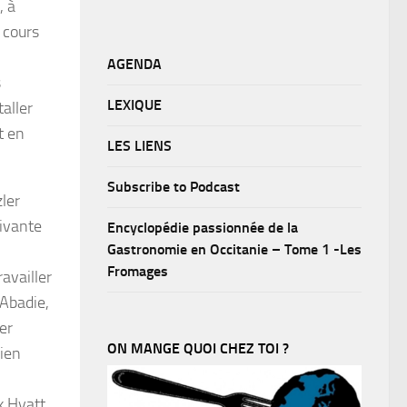
, à
 cours
AGENDA
s
LEXIQUE
aller
t en
LES LIENS
Subscribe to Podcast
zler
uivante
Encyclopédie passionnée de la
Gastronomie en Occitanie – Tome 1 -Les
Fromages
availler
 Abadie,
er
ON MANGE QUOI CHEZ TOI ?
cien
k Hyatt