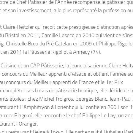
titre de Chef Pâtissier de l’Année récompense le pâtissier qui
t et son investissement, a le plus représenté la profession au
 Claire Heitzler qui reçoit cette prestigieuse distinction aprè
u Bristol en 2011, Camille Lesecq en 2010 qui vient de s’inst
g, Christelle Brua du Pré Catelan en 2009 et Philippe Rigollo
t en 2011 la Pâtisserie Rigollot à Annecy (74).
Cuisine et un CAP Pâtisserie, la jeune alsacienne Claire Heit
concours du Meilleur apprenti d’Alsace et obtient l’année s
au concours du Meilleur apprenti de France et le 1er Prix
 compléter ses bases de pâtisserie boutique, elle décide de tr
nts étoilés : chez Michel Troigros, Georges Blanc, Jean-Paul
estaurant L’Amphitryon à Lorient qui lui confie en 2001 son 1
Larmor Plage où elle rencontre le chef Philippe Le Lay, un an
taurant l’Oranger,
 du restaurant Beige à Tokyo. Elle part ensuit à Dubaï au Par