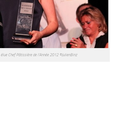
, élue Chef Pâtissière de l’Année 2012 ©JulienBinz