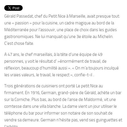
PRODUITS
RECETTES
Gérald Passedat, chef du Petit Nice à Marseille, avait presque tout:
une « passion » pour la cuisine, un cadre magique au bord de la
Entrées
Méditerranée pour l’assouvir, une place de choix dans les guides
Plats
gastronomiques. Ne lui manquait qu’une 3e étoile au Michelin.
Desserts
C’est chose faite.
Sauces
A 47 ans, le chef marseillais, à la tête d’une équipe de 49
personnes, y voit le résultat d' »énormément de travail, de
réflexion, beaucoup d’humilité aussi ». « On m’a toujours inculqué
les vraies valeurs, le travail, le respect », confie-t-il .
Trois générations de cuisiniers ont porté Le petit Nice au
firmament. En 1916, Germain, grand-père de Gérald, achète un bar
sur la Corniche. Plus bas, au bord de l’anse de Maldormé, vit une
comtesse dans une villa blanche. La dame vient un jour utiliser le
téléphone du bar pour informer son notaire de son souhait de
vendre sa demeure. Germain n’hésite pas, vend ses guinguettes et
l’achète.