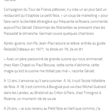
Compagnon du Tour de France pâtissier, il y crée un an plus tard un
restaurant qu’il baptise Le petit Nice, « un coup de marketing » pour
faire venir la clientèle étrangère qui fréquente la Riviera, commente
aujourd’hui Gérald. Désormais les Marseillais se pressent chez les
Passedat le dimanche. Germain ouvre quelques chambres.
Après-guerre, son fils, Jean-Paul assure la relève: entrée au guide
Relais&Châteaux en 1977, 1e étoile en 79, 2e en 81.
« Avec un père passionné de grande cuisine qui nous emmenait
chez Alain Chapel ou Paul Bocuse, cette sorte d’alchimie, cette
magie qu’est la cuisine me titillait pas mal », raconte Gérald.
A 12 ans, il annonce qu’il sera cuisinier. A 16, il suit l’école hôtelière
de Nice. A 18, il est commis à Bougival puis va chez Michel Guérard
dans les Landes, au Bristol et au Crillon à Paris, chez Troisgros à
Roanne, un moment-clé de sa vie.
A 25 ans, « je suis revenu au Petit Nice en tant que commis, j’ai