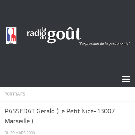
ACTUALITÉ
PORTRAITS
REPORTAGES
PASSEDAT Gerald (Le Petit Nice-13007
PORTRAITS
Marseille )
LIVRES
DU 20 MARS 2009