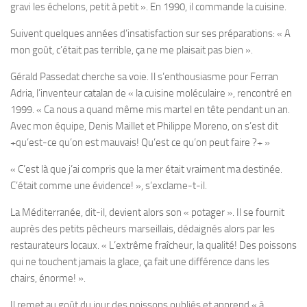
gravi les échelons, petit à petit ». En 1990, il commande la cuisine.
Suivent quelques années d’insatisfaction sur ses préparations: « A
mon goût, c’était pas terrible, ça ne me plaisait pas bien ».
Gérald Passedat cherche sa voie. Il s’enthousiasme pour Ferran
Adria, l’inventeur catalan de « la cuisine moléculaire », rencontré en
1999. « Ca nous a quand même mis martel en tête pendant un an.
Avec mon équipe, Denis Maillet et Philippe Moreno, on s’est dit
+qu’est-ce qu’on est mauvais! Qu’est ce qu’on peut faire ?+ »
« C’est là que j’ai compris que la mer était vraiment ma destinée.
C’était comme une évidence! », s’exclame-t-il.
La Méditerranée, dit-il, devient alors son « potager ». Il se fournit
auprès des petits pêcheurs marseillais, dédaignés alors par les
restaurateurs locaux. « L’extrême fraîcheur, la qualité! Des poissons
qui ne touchent jamais la glace, ça fait une différence dans les
chairs, énorme! ».
Il remet au goût du jour des poissons oubliés et apprend « à