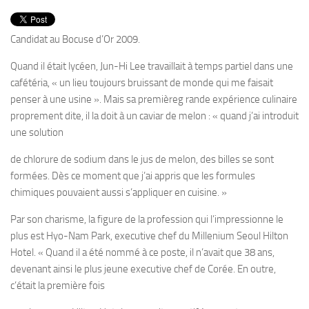
PRODUITS
RECETTES
Candidat au Bocuse d’Or 2009.
Entrées
Quand il était lycéen, Jun-Hi Lee travaillait à temps partiel dans une
Plats
cafétéria, « un lieu toujours bruissant de monde qui me faisait
penser à une usine ». Mais sa premièreg rande expérience culinaire
Desserts
proprement dite, il la doit à un caviar de melon : « quand j’ai introduit
Sauces
une solution
de chlorure de sodium dans le jus de melon, des billes se sont
formées. Dès ce moment que j’ai appris que les formules
chimiques pouvaient aussi s’appliquer en cuisine. »
Par son charisme, la figure de la profession qui l’impressionne le
plus est Hyo-Nam Park, executive chef du Millenium Seoul Hilton
Hotel. « Quand il a été nommé à ce poste, il n’avait que 38 ans,
devenant ainsi le plus jeune executive chef de Corée. En outre,
c’était la première fois