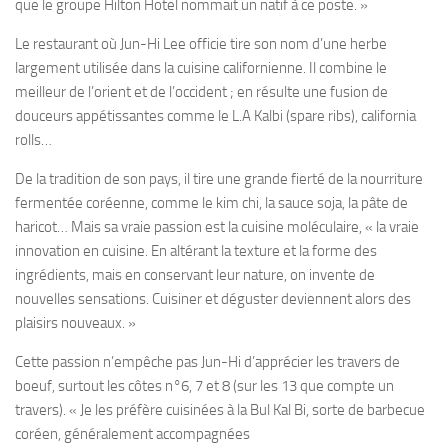
que le groupe Hilton Hotel nommait un natif à ce poste. »
Le restaurant où Jun-Hi Lee officie tire son nom d’une herbe
largement utilisée dans la cuisine californienne. Il combine le
meilleur de l’orient et de l’occident ; en résulte une fusion de
douceurs appétissantes comme le L.A Kalbi (spare ribs), california
rolls…
De la tradition de son pays, il tire une grande fierté de la nourriture
fermentée coréenne, comme le kim chi, la sauce soja, la pâte de
haricot… Mais sa vraie passion est la cuisine moléculaire, « la vraie
innovation en cuisine. En altérant la texture et la forme des
ingrédients, mais en conservant leur nature, on invente de
nouvelles sensations. Cuisiner et déguster deviennent alors des
plaisirs nouveaux. »
Cette passion n’empêche pas Jun-Hi d’apprécier les travers de
boeuf, surtout les côtes n°6, 7 et 8 (sur les 13 que compte un
travers). « Je les préfère cuisinées à la Bul Kal Bi, sorte de barbecue
coréen, généralement accompagnées