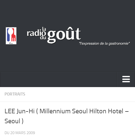
ACTUALITÉ
PORTRAITS
REPORTAGES
LEE Jun-Hi ( Millennium Seoul Hilton Hotel –
PORTRAITS
Seoul )
LIVRES
DU 20 MARS 2009