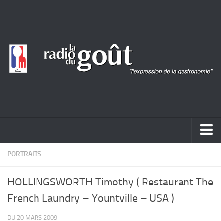
ACTUALITÉ
PORTRAITS
REPORTAGES
HOLLINGSWORTH Timothy ( Restaurant The
PORTRAITS
French Laundry – Yountville – USA )
LIVRES
DU 20 MARS 2009