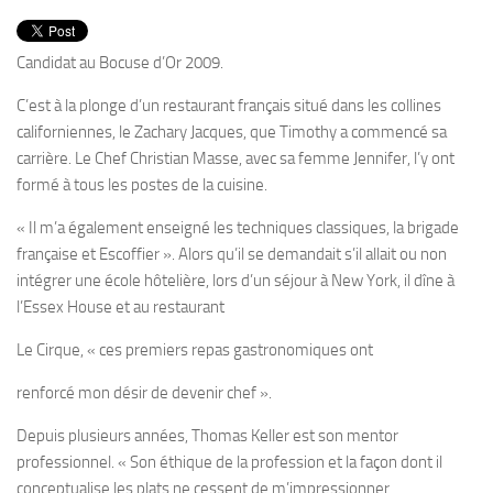
PRODUITS
RECETTES
Candidat au Bocuse d’Or 2009.
Entrées
C’est à la plonge d’un restaurant français situé dans les collines
Plats
californiennes, le Zachary Jacques, que Timothy a commencé sa
carrière. Le Chef Christian Masse, avec sa femme Jennifer, l’y ont
Desserts
formé à tous les postes de la cuisine.
Sauces
« Il m’a également enseigné les techniques classiques, la brigade
française et Escoffier ». Alors qu’il se demandait s’il allait ou non
intégrer une école hôtelière, lors d’un séjour à New York, il dîne à
l’Essex House et au restaurant
Le Cirque, « ces premiers repas gastronomiques ont
renforcé mon désir de devenir chef ».
Depuis plusieurs années, Thomas Keller est son mentor
professionnel. « Son éthique de la profession et la façon dont il
conceptualise les plats ne cessent de m’impressionner.