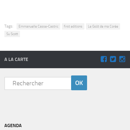
Tags:
Emmanuelle Casse-Castric
first editions
Le Goût de ma Corée
Su Scott
A LA CARTE
AGENDA