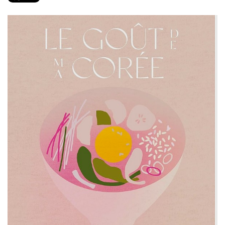
PRODUITS
RECETTES
Entrées
Plats
Desserts
Sauces