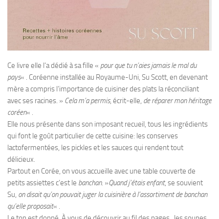
Ce livre elle l’a dédié à sa fille «
pour que tu n’aies jamais le mal du
pays
« . Coréenne installée au Royaume-Uni, Su Scott, en devenant
mère a compris l’importance de cuisiner des plats la réconciliant
avec ses racines. »
Cela m’a permis
, écrit-elle,
de réparer mon héritage
coréen
« .
Elle nous présente dans son imposant recueil, tous les ingrédients
qui font le goût particulier de cette cuisine: les conserves
lactofermentées, les pickles et les sauces qui rendent tout
délicieux.
Partout en Corée, on vous accueille avec une table couverte de
petits assiettes c’est le
banchan
. »
Quand j’étais enfant
, se souvient
Su,
on disait qu’on pouvait juger la cuisinière à l’assortiment de banchan
qu’elle proposait
« .
Le ton est donné. À vous de découvrir au fil des pages, les soupes,