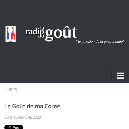
ACTUALITÉ
LIVRES
REPORTAGES
Le Goût de ma Corée
PORTRAITS
DU 8 NOVEMBRE 2023
LIVRES