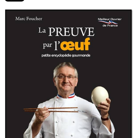
PRODUITS
RECETTES
Entrées
Plats
Desserts
Sauces