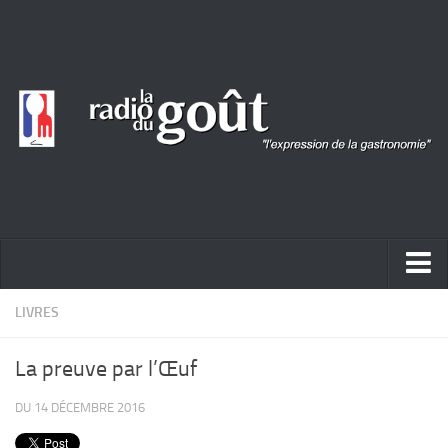
ACTUALITÉ
LIVRES
REPORTAGES
La preuve par l’Œuf
PORTRAITS
DU 14 DÉCEMBRE 2016
LIVRES