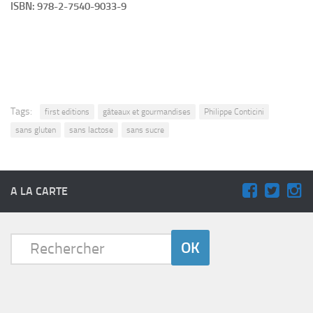
ISBN: 978-2-7540-9033-9
Tags:
first editions
gâteaux et gourmandises
Philippe Conticini
sans gluten
sans lactose
sans sucre
A LA CARTE