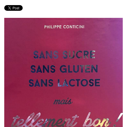
PRODUITS
RECETTES
Entrées
Plats
Desserts
Sauces