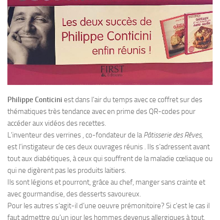
Philippe Conticini
est dans l’air du temps avec ce coffret sur des
thématiques très tendance avec en prime des QR-codes pour
accéder aux vidéos des recettes.
L’inventeur des verrines , co-fondateur de la
Pâtisserie des Rêves
,
est l’instigateur de ces deux ouvrages réunis . Ils s’adressent avant
tout aux diabétiques, à ceux qui souffrent de la maladie cœliaque ou
qui ne digèrent pas les produits laitiers.
Ils sont légions et pourront, grâce au chef, manger sans crainte et
avec gourmandise, des desserts savoureux.
Pour les autres s’agit-il d’une oeuvre prémonitoire? Si c’est le cas il
faut admettre qu’un jour les hommes devenus allergiques à tout,