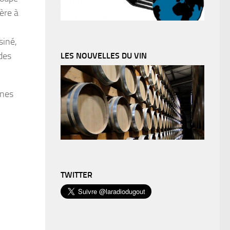
ière à
siné,
 des
LES NOUVELLES DU VIN
nnes
TWITTER