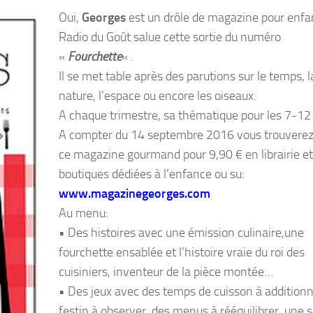
Oui,
Georges
est un drôle de magazine pour enfa
Radio du Goût salue cette sortie du numéro
«
Fourchette
« .
Il se met table après des parutions sur le temps, l
nature, l’espace ou encore les oiseaux.
A chaque trimestre, sa thématique pour les 7-12
A compter du 14 septembre 2016 vous trouvere
ce magazine gourmand pour 9,90 € en librairie et
boutiques dédiées à l’enfance ou su:
www.magazinegeorges.com
Au menu:
• Des histoires avec une émission culinaire,une
fourchette ensablée et l’histoire vraie du roi des
cuisiniers, inventeur de la pièce montée…
• Des jeux avec des temps de cuisson à additionn
festin à observer, des menus à rééquilibrer, une 