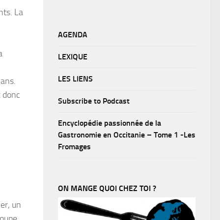
nts. La
AGENDA
a
LEXIQUE
LES LIENS
 ans.
z donc
Subscribe to Podcast
Encyclopédie passionnée de la
Gastronomie en Occitanie – Tome 1 -Les
Fromages
ON MANGE QUOI CHEZ TOI ?
er, un
soupe