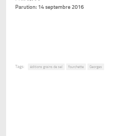
Parution: 14 septembre 2016
Tags:
éditions grains de sel
fourchette
Georges