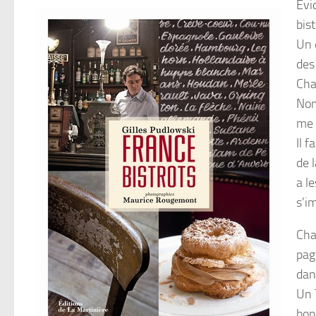
Evi
bis
Un 
des 
Cha
Non
me 
Il 
de 
a l
s’i
Cha
pag
dan
Un 
bon