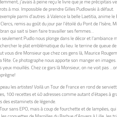
demment, j’avais à peine reçu le livre que je me précipitais v
trots à moi. Impossible de prendre Gilles Pudlowski à défaut.
exemple parmi d’autres: à Valence la belle Laetitia, anime le 
Clercs, remis au goût du jour par l’étoilé du Pont de l’Isère, M
bran qui sait si bien faire travailler ses femmes…
 seulement Pudlo nous plonge dans le décor et l’ambiance ma
chercher le plat emblématique du lieu: le terrine de queue de
faut vous dire Monsieur que chez ces gens là, Maurice Rouge
la fête. Ce photographe nous apporte son manger en images
es yeux mouillés. Chez ce gars là Monsieur, on ne voit pas …o
mprègne!
peau les artistes! Voilà un Tour de France en rond de serviet
es, 100 recettes et 40 adresses comme autant d’étapes à gr
s des estaminets de légende.
Tour sans EPO, mais à coup de fourchette et de lampées, qui
 les croquettes de Maroilles du Barbue d’Anvers à Lille, les tri