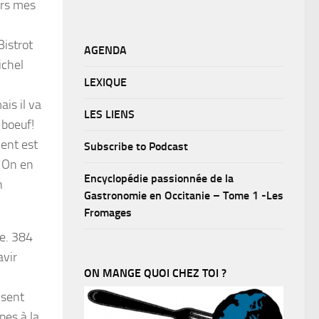
ers mes
Bistrot
AGENDA
ichel
LEXIQUE
is il va
LES LIENS
 boeuf!
ment est
Subscribe to Podcast
. On en
Encyclopédie passionnée de la
n
Gastronomie en Occitanie – Tome 1 -Les
Fromages
te. 384
avir
ON MANGE QUOI CHEZ TOI ?
 sent
pes à la