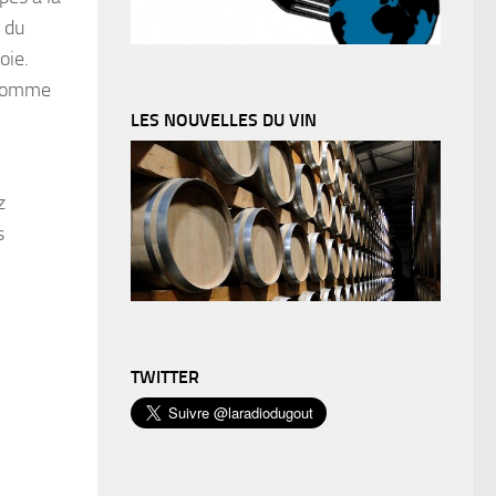
 du
oie.
e comme
LES NOUVELLES DU VIN
z
s
TWITTER