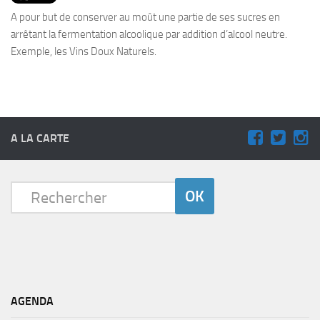
PRODUITS
A pour but de conserver au moût une partie de ses sucres en
RECETTES
arrêtant la fermentation alcoolique par addition d’alcool neutre.
Exemple, les Vins Doux Naturels.
Entrées
Plats
Desserts
Sauces
A LA CARTE
AGENDA