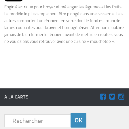
PRODUITS
Engin électrique pour broyer et mélanger les légumes et les fruits.
RECETTES
Le modèle le plus simple peut être plongé dans une casserole. Les
autres comportent un récipient en verre dont le fond est muni de
Entrées
lames coupantes pour broyer et homogénéiser. Attention n’oubliez
Plats
jamais de bien fermer le récipient avant de mettre en route si vous
ne voulez pas vous retrouver avec une cuisine « mouchetée ».
Desserts
Sauces
A LA CARTE