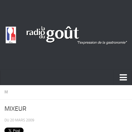
ACTUALITÉ
M
REPORTAGES
MIXEUR
PORTRAITS
DU 20 MARS 2009
LIVRES