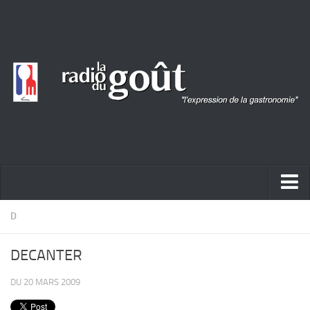
ACTUALITÉ
D
REPORTAGES
DECANTER
PORTRAITS
DU 20 MARS 2009
LIVRES