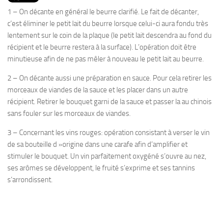
PRODUITS
1 – On décante en général le beurre clarifié. Le fait de décanter,
RECETTES
c’est éliminer le petit lait du beurre lorsque celui-ci aura fondu très
lentement sur le coin de la plaque (le petit lait descendra au fond du
Entrées
récipient et le beurre restera à la surface). L’opération doit être
Plats
minutieuse afin de ne pas mêler à nouveau le petit lait au beurre.
Desserts
2 – On décante aussi une préparation en sauce. Pour cela retirer les
Sauces
morceaux de viandes de la sauce et les placer dans un autre
récipient. Retirer le bouquet garni de la sauce et passer la au chinois
sans fouler sur les morceaux de viandes.
3 – Concernant les vins rouges: opération consistant à verser le vin
de sa bouteille d »origine dans une carafe afin d’amplifier et
stimuler le bouquet. Un vin parfaitement oxygéné s’ouvre au nez,
ses arômes se développent, le fruité s’exprime et ses tannins
s’arrondissent.