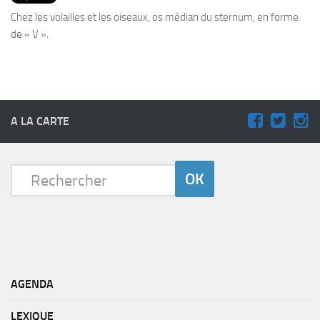
PRODUITS
Chez les volailles et les oiseaux, os médian du sternum, en forme
RECETTES
de « V ».
Entrées
Plats
Desserts
A LA CARTE
Sauces
AGENDA
LEXIQUE