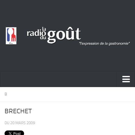
ACTUALITÉ
B
REPORTAGES
BRECHET
PORTRAITS
DU 20 MARS 2009
LIVRES