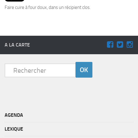
PRODUITS
Faire cuire à four doux, dans un récipient clos.
RECETTES
Entrées
Plats
A LA CARTE
Desserts
Sauces
AGENDA
LEXIQUE