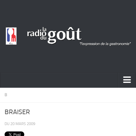
ACTUALITÉ
B
REPORTAGES
BRAISER
PORTRAITS
DU 20 MARS 2009
LIVRES