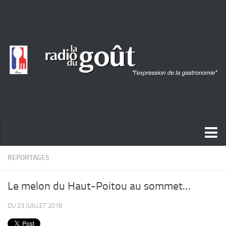
ACTUALITÉ
REPORTAGES
REPORTAGES
Le melon du Haut-Poitou au sommet…
PORTRAITS
DU 23 JUILLET 2018
LIVRES