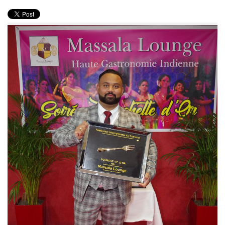
PRODUITS
RECETTES
Entrées
Plats
Desserts
Sauces