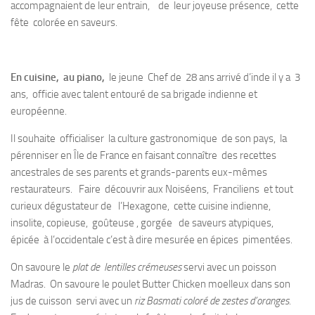
accompagnaient de leur entrain, de leur joyeuse présence, cette
fête colorée en saveurs.
En cuisine, au piano,
le jeune Chef de 28 ans arrivé d’inde il y a 3
ans, officie avec talent entouré de sa brigade indienne et
européenne.
Il souhaite officialiser la culture gastronomique de son pays, la
pérenniser en Île de France en faisant connaître des recettes
ancestrales de ses parents et grands-parents eux-mêmes
restaurateurs. Faire découvrir aux Noiséens, Franciliens et tout
curieux dégustateur de l’Hexagone, cette cuisine indienne,
insolite, copieuse, goûteuse , gorgée de saveurs atypiques,
épicée à l’occidentale c’est à dire mesurée en épices pimentées.
On savoure le
plat de lentilles crémeuses
servi avec un poisson
Madras. On savoure le poulet Butter Chicken moelleux dans son
jus de cuisson servi avec un
riz Basmati
coloré de zestes d’oranges.