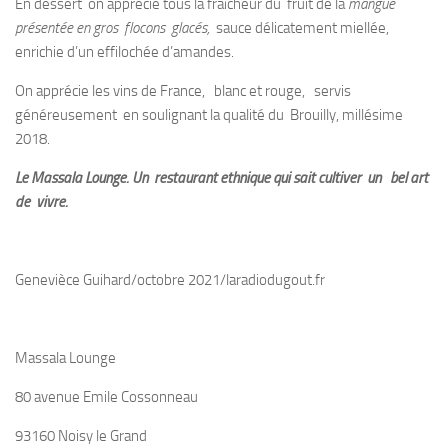
En dessert on apprécie tous la fraîcheur du fruit de la
mangue
présentée en gros flocons glacés,
sauce délicatement miellée,
enrichie d’un effilochée d’amandes.
On apprécie les vins de France, blanc et rouge, servis
généreusement en soulignant la qualité du Brouilly, millésime
2018.
Le Massala Lounge. Un restaurant ethnique qui sait cultiver un bel art
de vivre.
Genevièce Guihard/octobre 2021/laradiodugout.fr
Massala Lounge
80 avenue Emile Cossonneau
93160 Noisy le Grand