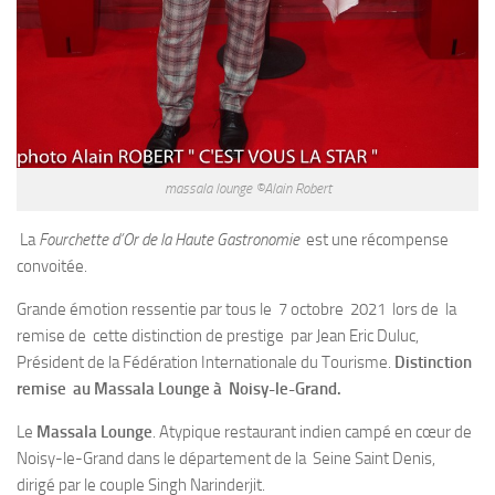
massala lounge ©Alain Robert
La
Fourchette d’Or de la Haute Gastronomie
est une récompense
convoitée.
Grande émotion ressentie par tous le 7 octobre 2021 lors de la
remise de cette distinction de prestige par Jean Eric Duluc,
Président de la Fédération Internationale du Tourisme.
Distinction
remise au Massala Lounge à Noisy-le-Grand.
Le
Massala Lounge
. Atypique restaurant indien campé en cœur de
Noisy-le-Grand dans le département de la Seine Saint Denis,
dirigé par le couple Singh Narinderjit.