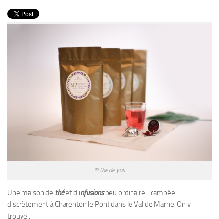
PRODUITS
RECETTES
Entrées
Plats
Desserts
Sauces
© the de yoli
Une maison de
thé
et d’i
nfusions
peu ordinaire…campée
discrètement à Charenton le Pont dans le Val de Marne. On y
trouve :