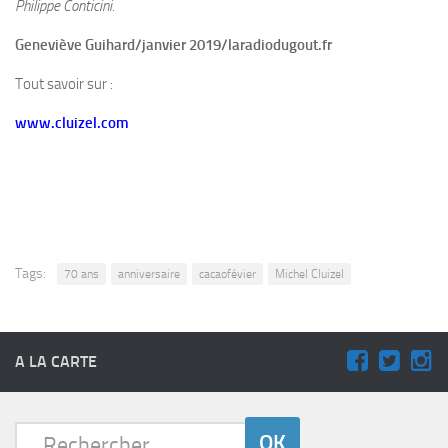
Philippe Conticini
.
Geneviève Guihard/janvier 2019/laradiodugout.fr
Tout savoir sur :
www.cluizel.com
Tags:
70 ans
anniversaire
cacaofévier
Michel Cluizel
A LA CARTE