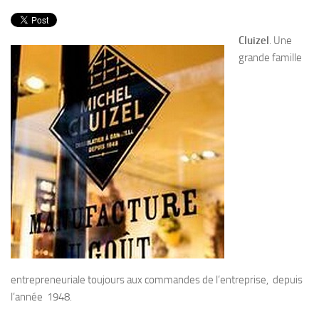
PRODUITS
RECETTES
Cluizel
. Une
Entrées
grande famille
Plats
Desserts
Sauces
entrepreneuriale toujours aux commandes de l’entreprise, depuis
l’année 1948.