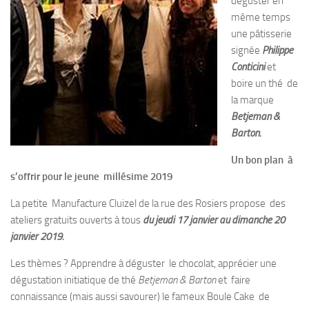
déguster en
même temps
une pâtisserie
signée
Philippe
Conticini
et
boire un thé de
la marque
Betjeman &
Barton.
Un bon plan à
s’offrir pour le jeune millésime 2019
La petite Manufacture Cluizel de la rue des Rosiers propose des
ateliers gratuits ouverts à tous
du jeudi 17 janvier au dimanche 20
janvier 2019.
Les thèmes ? Apprendre à déguster le chocolat, apprécier une
dégustation initiatique de thé
Betjeman & Barton
et faire
connaissance (mais aussi savourer) le fameux Boule Cake de