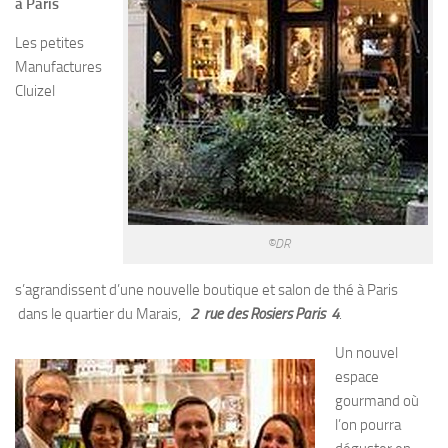
à Paris
Les petites
Manufactures
Cluizel
©DR
s’agrandissent d’une nouvelle boutique et salon de thé à Paris
dans le quartier du Marais,
2 rue des Rosiers Paris 4
.
Un nouvel
espace
gourmand où
l’on pourra