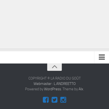
À propos
Contact
COPYRIGHT © LA RADIO DU GOÛT
Webmaster : L.ANDREETTO
Powered by
WordPress
. Theme by
Alx
.