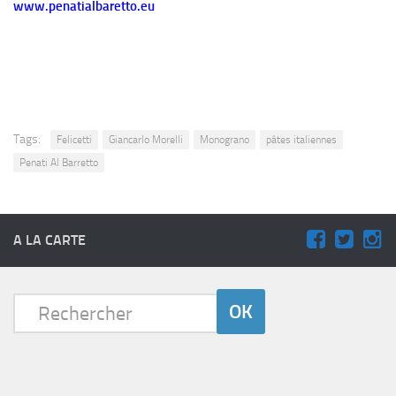
www.penatialbaretto.eu
Tags:
Felicetti
Giancarlo Morelli
Monograno
pâtes italiennes
Penati Al Barretto
A LA CARTE