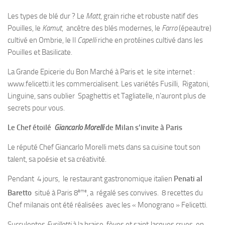
Les types de blé dur ? Le
Matt
, grain riche et robuste natif des
Pouilles, le
Kamut
, ancêtre des blés modernes, le
Farro
(épeautre)
cultivé en Ombrie, le Il
Capelli
riche en protéines cultivé dans les
Pouilles et Basilicate.
La Grande Epicerie du Bon Marché à Paris et le site internet :
www.felicetti.it les commercialisent. Les variétés Fusilli, Rigatoni,
Linguine, sans oublier Spaghettis et Tagliatelle, n’auront plus de
secrets pour vous.
Le Chef étoilé
Giancarlo Morelli
de Milan s’invite à Paris
Le réputé Chef Giancarlo Morelli mets dans sa cuisine tout son
talent, sa poésie et sa créativité.
Pendant 4 jours, le restaurant gastronomique italien
Penati al
ème
Baretto
situé à Paris 8
, a régalé ses convives. 8 recettes du
Chef milanais ont été réalisées avec les « Monograno » Felicetti.
Succulentes
Fusillotti
à la braise, fèves et saint Jacques crues, en