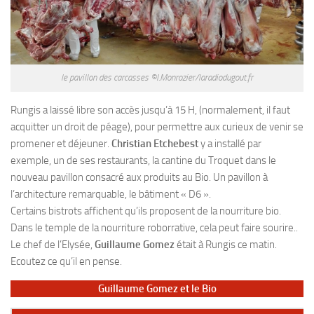
le pavillon des carcasses ©I.Monrozier/laradiodugout.fr
Rungis a laissé libre son accès jusqu’à 15 H, (normalement, il faut
acquitter un droit de péage), pour permettre aux curieux de venir se
promener et déjeuner.
Christian Etchebest
y a installé par
exemple, un de ses restaurants, la cantine du Troquet dans le
nouveau pavillon consacré aux produits au Bio. Un pavillon à
l’architecture remarquable, le bâtiment « D6 ».
Certains bistrots affichent qu’ils proposent de la nourriture bio.
Dans le temple de la nourriture roborrative, cela peut faire sourire..
Le chef de l’Elysée,
Guillaume Gomez
était à Rungis ce matin.
Ecoutez ce qu’il en pense.
Guillaume Gomez et le Bio