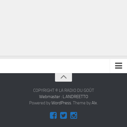
À propos
Contact
COPYRIGHT © LA RADIO DU GOÛT
Webmaster : L.ANDREETTO
Powered by
WordPress
. Theme by
Alx
.