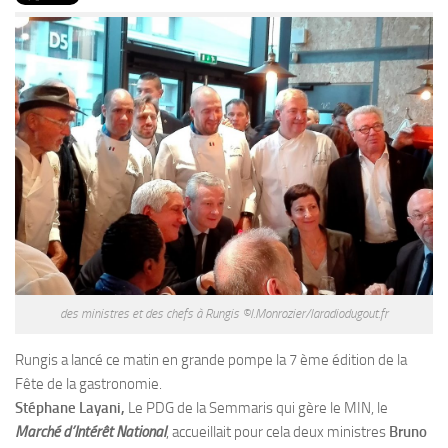
PRODUITS
RECETTES
Entrées
Plats
Desserts
Sauces
des ministres et des chefs à Rungis ©I.Monrozier/laradiodugout.fr
Rungis a lancé ce matin en grande pompe la 7 ème édition de la
Fête de la gastronomie.
Stéphane Layani,
Le PDG de la Semmaris qui gère le MIN, le
Marché d’Intérêt National
, accueillait pour cela deux ministres
Bruno