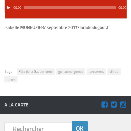
00:00
00:00
Isabelle MONROZIER/ septembre 2017/laradiodugout.fr
Tags:
Fête de la Gastronomie
guillaume gomez
lancement
officiel
rungis
A LA CARTE