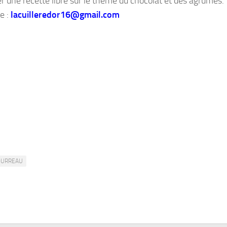
iser une recette libre sur le thème du chocolat et des agrumes.
e :
lacuilleredor16@gmail.com
OURREAU