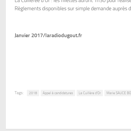
La Cuillerée d’Or : les fillettes auront 1h30 pour réal
Règlements disponibles sur simple demande auprès d
Janvier 2017/laradiodugout.fr
Tags:
2018
Appel à candidatures
La Cuillère d’Or
Marie SAUCE B