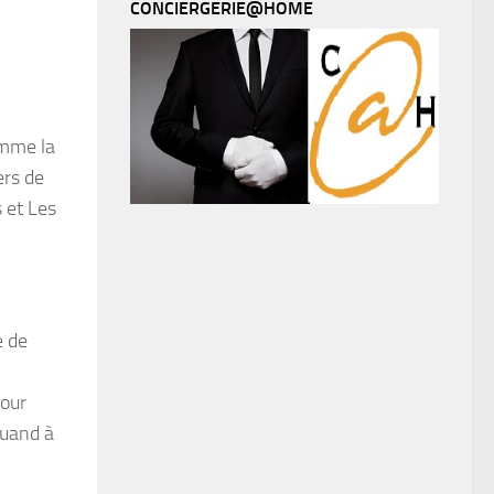
CONCIERGERIE@HOME
omme la
ers de
 et Les
e de
pour
quand à