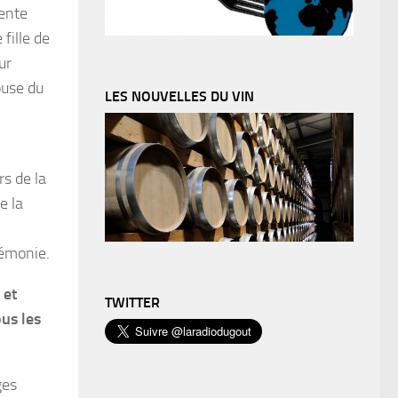
dente
fille de
ur
use du
LES NOUVELLES DU VIN
s de la
e la
rémonie.
 et
TWITTER
us les
ges