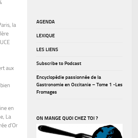
%
AGENDA
aris, la
lère
LEXIQUE
SAUCE
LES LIENS
Subscribe to Podcast
rt aux
Encyclopédie passionnée de la
Gastronomie en Occitanie – Tome 1 -Les
 bien
Fromages
line en
ne, La
ON MANGE QUOI CHEZ TOI ?
erée d’Or