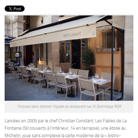
PRODUITS
RECETTES
Entrées
Plats
Desserts
Sauces
Finissez-donc d’entrer! Façade du restaurant rue St Dominique ©DR
Lancées en 2005 par le chef Christian Constant, Les Fables de La
Fontaine (50 couverts à l’intérieur, 14 en terrasse), une étoile au
Michelin, joue sans complexe la carte moderne de la « bistro-