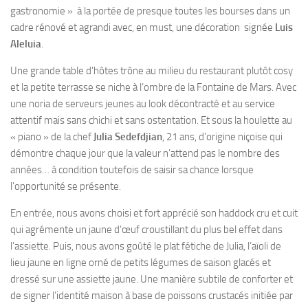
gastronomie » à la portée de presque toutes les bourses dans un
cadre rénové et agrandi avec, en must, une décoration signée
Luis
Aleluia
.
Une grande table d’hôtes trône au milieu du restaurant plutôt cosy
et la petite terrasse se niche à l’ombre de la Fontaine de Mars. Avec
une noria de serveurs jeunes au look décontracté et au service
attentif mais sans chichi et sans ostentation. Et sous la houlette au
« piano » de la chef
Julia Sedefdjian
, 21 ans, d’origine niçoise qui
démontre chaque jour que la valeur n’attend pas le nombre des
années… à condition toutefois de saisir sa chance lorsque
l’opportunité se présente.
En entrée, nous avons choisi et fort apprécié son haddock cru et cuit
qui agrémente un jaune d’œuf croustillant du plus bel effet dans
l’assiette. Puis, nous avons goûté le plat fétiche de Julia, l’aïoli de
lieu jaune en ligne orné de petits légumes de saison glacés et
dressé sur une assiette jaune. Une manière subtile de conforter et
de signer l’identité maison à base de poissons crustacés initiée par