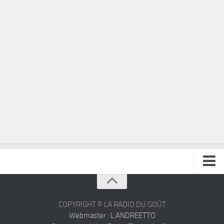
À propos
Contact
COPYRIGHT © LA RADIO DU GOÛT
Webmaster : L.ANDREETTO