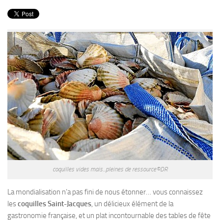
PRODUITS
RECETTES
Entrées
Plats
Desserts
Sauces
coquilles vides mais...pleines de ressource©DR
La mondialisation n’a pas fini de nous étonner… vous connaissez
les
coquilles Saint-Jacques
, un délicieux élément de la
gastronomie française, et un plat incontournable des tables de fête