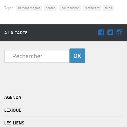
Tags:
bernard magrez
bordea
joel robuchon
restaurant
tivoli
A LA CARTE
AGENDA
LEXIQUE
LES LIENS