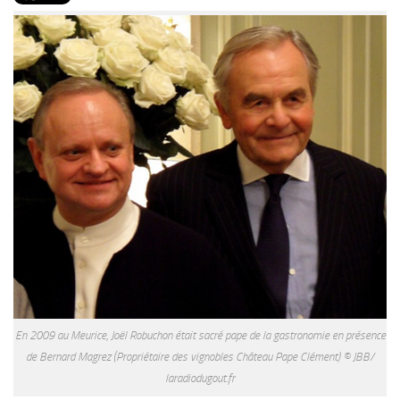
PRODUITS
RECETTES
Entrées
Plats
Desserts
Sauces
En 2009 au Meurice, Joël Robuchon était sacré pape de la gastronomie en présence
de Bernard Magrez (Propriétaire des vignobles Château Pape Clément) © JBB/
laradiodugout.fr