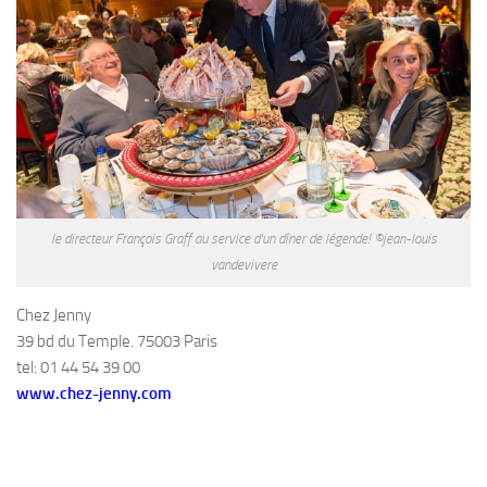
le directeur François Graff au service d'un dîner de légende! ©jean-louis
vandevivere
Chez Jenny
39 bd du Temple. 75003 Paris
tel: 01 44 54 39 00
www.chez-jenny.com