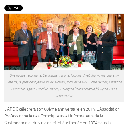
PRODUITS
RECETTES
Entrées
Plats
Desserts
Sauces
Une équipe reconduite. De gauche à droite: Jacques Vivet, Jean-yves Laurent-
Lefèvre, le président Jean-Claude Mariani, Jacqueline Ury, Claire Delbos, Christian
Flacelière, Agnès Lascéve, Thierry Bourgeon (laradiodugout.fr) ©Jean-Louis
Vandevivère
L’APCIG célèbrera son 60ème anniversaire en 2014. L’Association
Professionnelle des Chroniqueurs et Informateurs de la
Gastronomie et du vin a en effet été fondée en 1954 sous la