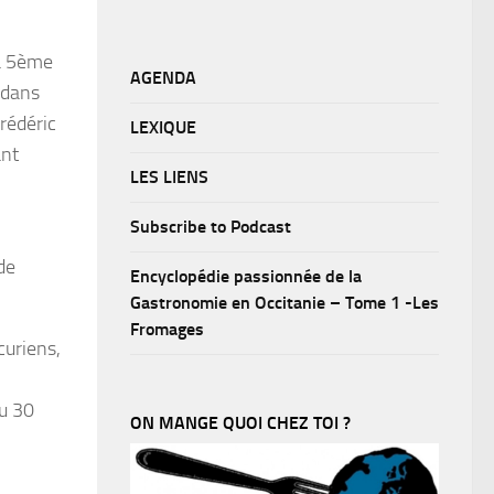
la 5ème
AGENDA
 dans
rédéric
LEXIQUE
ant
LES LIENS
Subscribe to Podcast
de
Encyclopédie passionnée de la
Gastronomie en Occitanie – Tome 1 -Les
Fromages
curiens,
au 30
ON MANGE QUOI CHEZ TOI ?