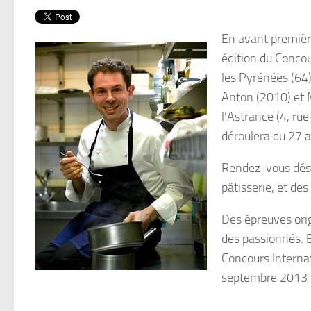
En avant première
édition du Concou
les Pyrénées (64)
Anton (2010) et M
l’Astrance (4, ru
déroulera du 27 
Rendez-vous déso
pâtisserie, et des
Des épreuves orig
des passionnés. 
Concours Interna
septembre 2013