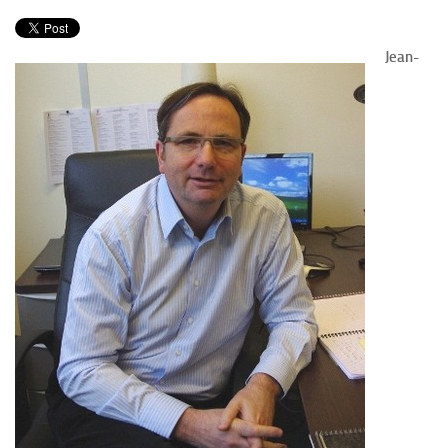
PRODUITS
RECETTES
Jean-
Entrées
Plats
Desserts
Sauces