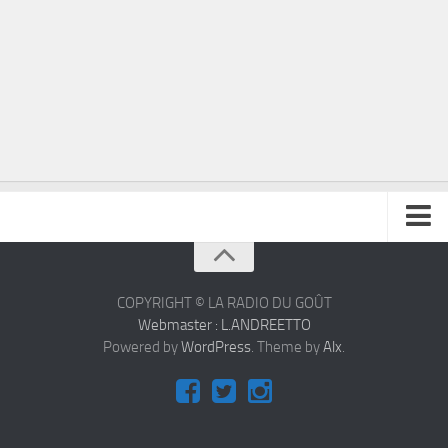
À propos
Contact
COPYRIGHT © LA RADIO DU GOÛT
Webmaster : L.ANDREETTO
Powered by
WordPress
. Theme by
Alx
.