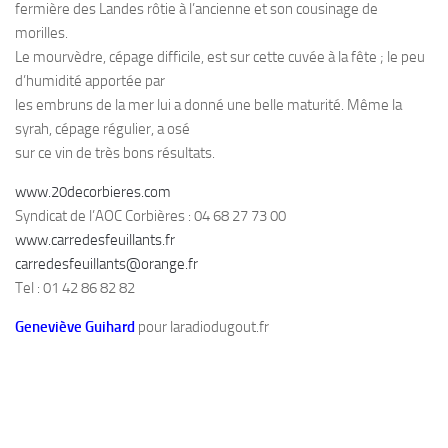
fermière des Landes rôtie à l’ancienne et son cousinage de
morilles.
Le mourvèdre, cépage difficile, est sur cette cuvée à la fête ; le peu
d’humidité apportée par
les embruns de la mer lui a donné une belle maturité. Même la
syrah, cépage régulier, a osé
sur ce vin de très bons résultats.
www.20decorbieres.com
Syndicat de l’AOC Corbières : 04 68 27 73 00
www.carredesfeuillants.fr
carredesfeuillants@orange.fr
Tel : 01 42 86 82 82
Geneviève Guihard
pour laradiodugout.fr