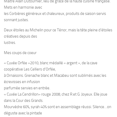
Maître Alain Dutournier, lieu de grâce de la haute cuisine française.
Mets en harmonie avec
les Corbières généreux et chaleureux, produits de saison servis
sonnant justes.
Deux étoiles au Michelin pour ce Ténor, mais la tête pleine d’étoiles
créatives depuis des
lustres.
Mes coups de coeur
« Cuvée Orfée »2010, blanc médaillé « argent », de la cave
coopérative Les Celliers d’Orfée,
à Ornaisons. Grenache blanc et Macabeu sont sublimés avec les
écrevisses en infusion
parfumée servies en entrée.
« Cuvée La Cendrillon» rouge 2008, chez R.et G. Joyeux. Elle joue
dans la Cour des Grands.
Mourvèdre 60%, syrah 40% sont en assemblage réussi. Silence…on
déguste avec la pintade