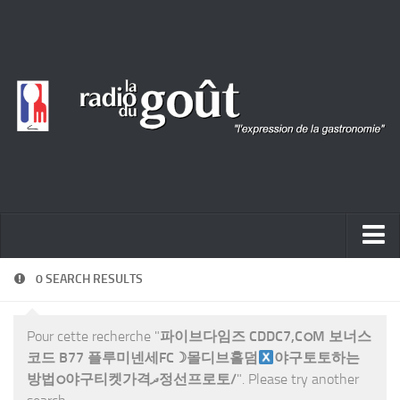
ACTUALITÉ
0 SEARCH RESULTS
REPORTAGES
Pour cette recherche "
파이브다임즈 CDDC7,CഠM 보너스
PORTRAITS
코드 B77 플루미넨세FC☽몰디브홀덤
야구토토하는
LIVRES
방법ഠ야구티켓가격ދ정선프로토/
". Please try another