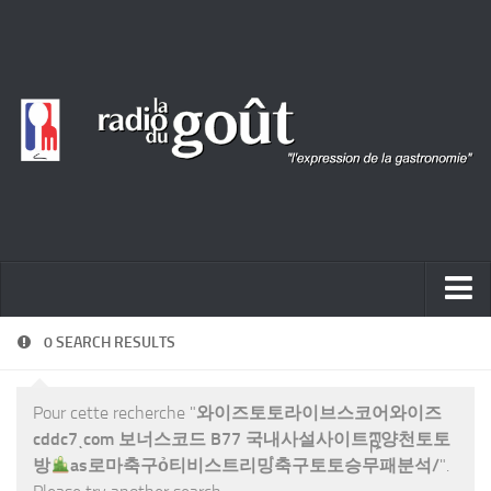
ACTUALITÉ
0 SEARCH RESULTS
REPORTAGES
Pour cette recherche "
와이즈토토라이브스코어와이즈
PORTRAITS
cddc7ͺcom 보너스코드 B77 국내사설사이트ཀྵ양천토토
LIVRES
방
as로마축구ỏ티비스트리밍֩축구토토승무패분석/
".