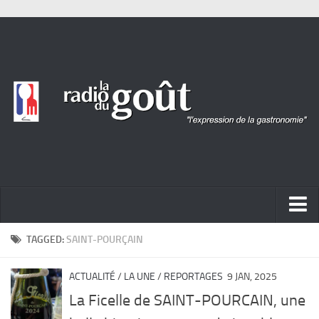
ACTUALITÉ
TAGGED:
SAINT-POURÇAIN
REPORTAGES
ACTUALITÉ
/
LA UNE
/
REPORTAGES
9 JAN, 2025
PORTRAITS
La Ficelle de SAINT-POURCAIN, une
LIVRES