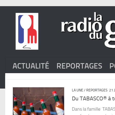
ACTUALITÉ
REPORTAGES
P
LA UNE
/
REPORTAGES
21 
Du TABASCO® à to
Dans la famille TABASC