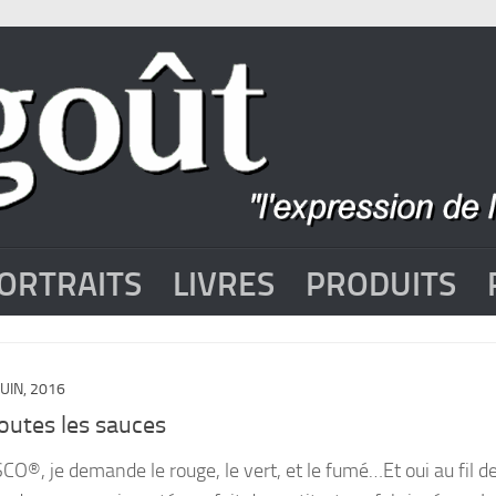
ORTRAITS
LIVRES
PRODUITS
JUIN, 2016
utes les sauces
O®, je demande le rouge, le vert, et le fumé…Et oui au fil d