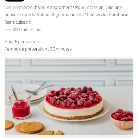
PRODUITS
Les premières chaleurs approchent ! Pour l’occasion, voici une
RECETTES
nouvelle recette fraîche et gourmande de Cheesecake framboise
(sans cuisson) !
Entrées
Les 300 Laitiers bio
Plats
Pour 6 personnes
Desserts
Temps de préparation : 35 minutes
Sauces