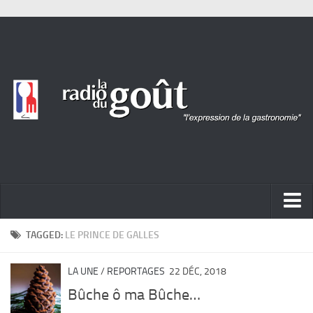
ACTUALITÉ
TAGGED:
LE PRINCE DE GALLES
REPORTAGES
LA UNE
/
REPORTAGES
22 DÉC, 2018
PORTRAITS
Bûche ô ma Bûche…
LIVRES