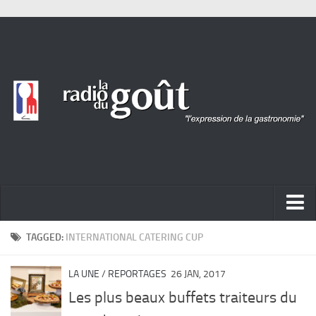
ACTUALITÉ
TAGGED:
INTERNATIONAL CATERING CUP
REPORTAGES
LA UNE
/
REPORTAGES
26 JAN, 2017
PORTRAITS
Les plus beaux buffets traiteurs du
LIVRES