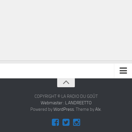
À propos
Contact
COPYRIGHT © LA RADIO DU GOÛT
Webmaster : L.ANDREETTO
Powered by
WordPress
. Theme by
Alx
.