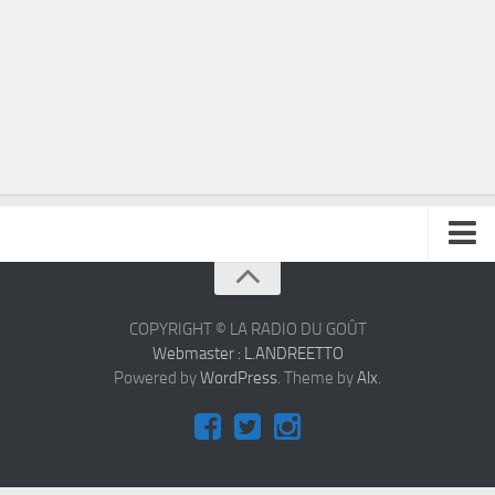
À propos
Contact
COPYRIGHT © LA RADIO DU GOÛT
Webmaster : L.ANDREETTO
Powered by
WordPress
. Theme by
Alx
.