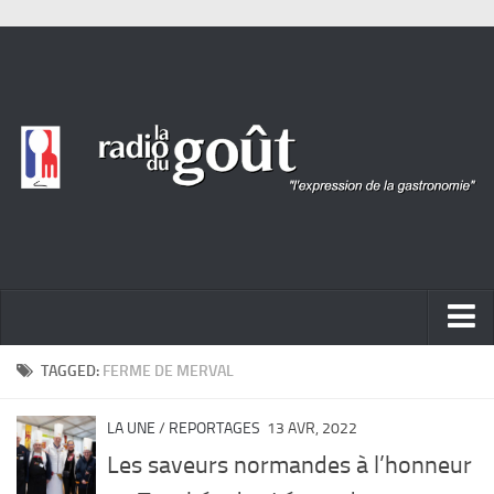
ACTUALITÉ
TAGGED:
FERME DE MERVAL
REPORTAGES
LA UNE
/
REPORTAGES
13 AVR, 2022
PORTRAITS
Les saveurs normandes à l’honneur
LIVRES