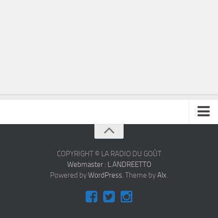
À propos
Contact
COPYRIGHT © LA RADIO DU GOÛT
Webmaster : L.ANDREETTO
Powered by
WordPress
. Theme by
Alx
.