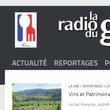
ACTUALITÉ
REPORTAGES
P
LA UNE
/
REPORTAGES
3 O
Vins et Patrimoin
Le bel Aveyron, autrefo