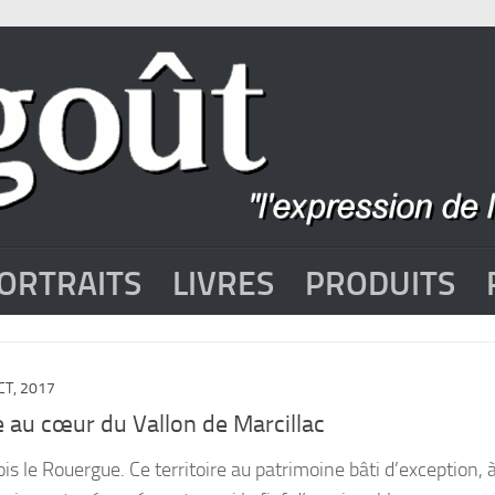
ORTRAITS
LIVRES
PRODUITS
CT, 2017
e au cœur du Vallon de Marcillac
is le Rouergue. Ce territoire au patrimoine bâti d’exception, à