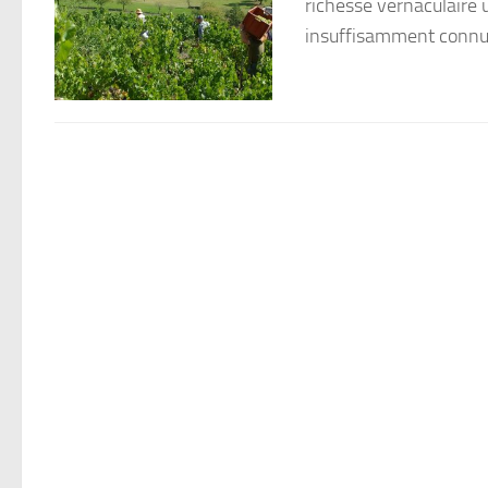
richesse vernaculaire u
insuffisamment connu :