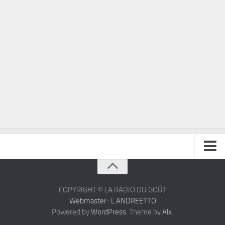
À propos
Contact
COPYRIGHT © LA RADIO DU GOÛT
Webmaster : L.ANDREETTO
Powered by
WordPress
. Theme by
Alx
.