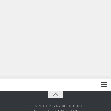
À propos
Contact
COPYRIGHT © LA RADIO DU GOÛT