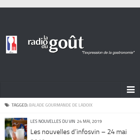
ACTUALITÉ
TAGGED:
BALADE GOURMANDE DE LADOIX
REPORTAGES
LES NOUVELLES DU VIN
24 MAI, 2019
PORTRAITS
Les nouvelles d’infosvin – 24 mai
LIVRES