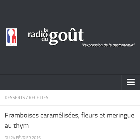
ACTUALITÉ
DESSERTS
/
RECETTES
REPORTAGES
Framboises caramélisées, fleurs et meringue
PORTRAITS
au thym
LIVRES
DU 24 FÉVRIER 2016