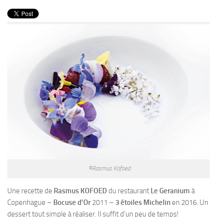
PRODUITS
RECETTES
Entrées
Plats
Desserts
Sauces
©Rasmus Kofoed
Une recette de
Rasmus KOFOED
du restaurant
Le Geranium
à
Copenhague –
Bocuse d’Or
2011 –
3 étoiles Michelin
en 2016. Un
dessert tout simple à réaliser. Il suffit d’un peu de temps!