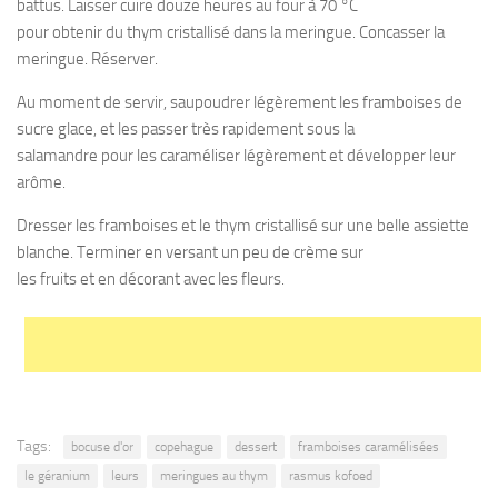
battus. Laisser cuire douze heures au four à 70 °C
pour obtenir du thym cristallisé dans la meringue. Concasser la
meringue. Réserver.
Au moment de servir, saupoudrer légèrement les framboises de
sucre glace, et les passer très rapidement sous la
salamandre pour les caraméliser légèrement et développer leur
arôme.
Dresser les framboises et le thym cristallisé sur une belle assiette
blanche. Terminer en versant un peu de crème sur
les fruits et en décorant avec les fleurs.
Tags:
bocuse d'or
copehague
dessert
framboises caramélisées
le géranium
leurs
meringues au thym
rasmus kofoed