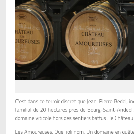
C’est dans ce terroir discret que Jean-Pierre Bedel, in
familial de 20 hectares près de Bourg-Saint-Andéol,
domaine viticole hors des sentiers battus : le
Château 
Les Amoureuses
. Quel joli nom. Un domaine en quête