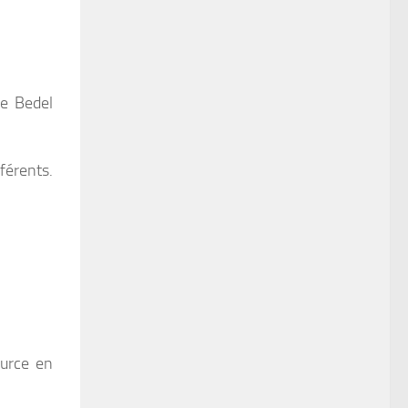
re Bedel
férents.
ource en