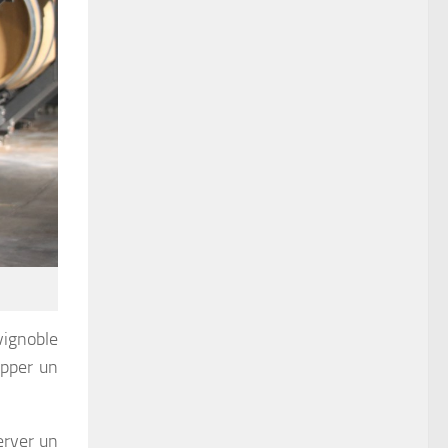
 vignoble
opper un
erver un