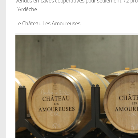
vendus en caves coopératives pour seulement 72 prod
l’Ardèche.
Le Château Les Amoureuses