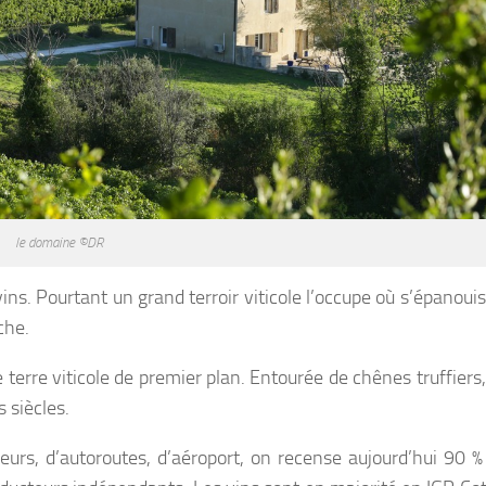
le domaine ©DR
s. Pourtant un grand terroir viticole l’occupe où s’épanouis
che.
e
terre viticole de premier plan.
Entourée de chênes truffiers
s siècles.
eurs
, d’
autoroutes
, d’
aéroport
, on recense aujourd’hui 90 %