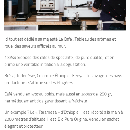
Ici tout est dédié à sa majesté Le Café : Tableau des arômes et
roue des saveurs affichés au mur.
Loutsa
propose des cafés de spécialité, de pure qualité, et en
prime une véritable initiation à la dégustation.
Brésil, Indonésie, Colombie Éthiopie, Kenya… le voyage des pays
producteurs s’affiche sur les étagères.
Café vendu en
vrac
au poids, mais aussi en
sachet
de 250 gr,
hermétiquement clos garantissant la fraîcheur.
Un exemple ? Le « Taramesa » d’Éthiopie. Il est récolté à la main à
2000 mètres d’altitude. Il est Bio Pure Origine. Vendu en sachet
élégant et protecteur.