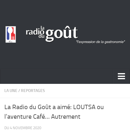
ACTUALITÉ
LA UNE
/
REPORTAGES
REPORTAGES
La Radio du Goût a aimé: LOUTSA ou
PORTRAITS
l’aventure Café… Autrement
LIVRES
DU 4 NOVEMBRE 2020