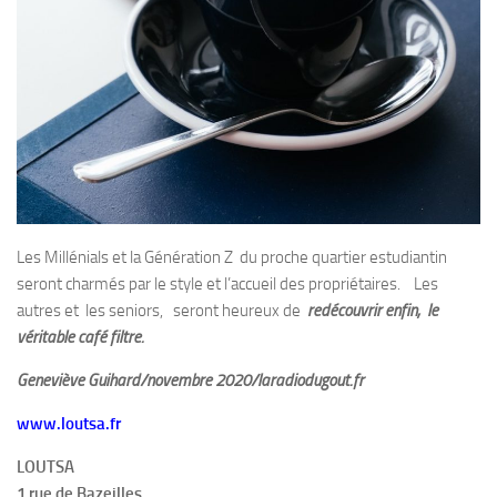
Les Millénials et la Génération Z du proche quartier estudiantin
seront charmés par le style et l’accueil des propriétaires. Les
autres et les seniors, seront heureux de
redécouvrir enfin, le
véritable café filtre.
Geneviève Guihard/novembre 2020/laradiodugout.fr
www.loutsa.fr
LOUTSA
1 rue de Bazeilles