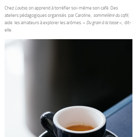
Chez
Loutsa,
on apprend à torréfier soi-même son café. Des
ateliers pédagogiques organisés par Caroline,
sommelière du café
,
aide les amateurs à explorer les arômes. «
Du grain à la tasse
», dit-
elle.