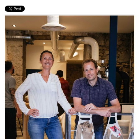
PRODUITS
RECETTES
Entrées
Plats
Desserts
Sauces