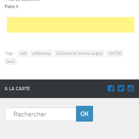
Paris 5
Tags:
café
coffee shop
Guillaume et Caroline Langloy
LOUTSA
paris
A LA CARTE