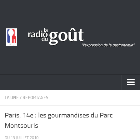
ACTUALITÉ
LA UNE
/
REPORTAGES
REPORTAGES
Paris, 14e : les gourmandises du Parc
PORTRAITS
Montsouris
LIVRES
DU 19 JUILLET 2010