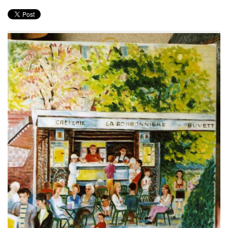
PRODUITS
RECETTES
Entrées
Plats
Desserts
Sauces