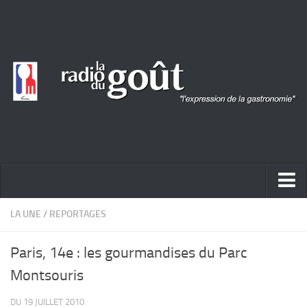
ACTUALITÉ
LA UNE
/
REPORTAGES
REPORTAGES
Paris, 14e : les gourmandises du Parc
PORTRAITS
Montsouris
LIVRES
DU 19 JUILLET 2010