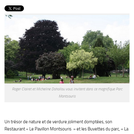
PRODUITS
RECETTES
Entrées
Plats
Desserts
Sauces
Roger Clairet et Micheline Dohollou vous invitent dans ce magnifique Parc
Montsouris
Un trésor de nature et de verdure joliment domptées, son
Restaurant « Le Pavillon Montsouris » et les Buvettes du parc, « La