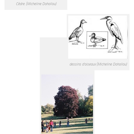
Cèdre. (Micheline Dohollou)
dessins d'oiseaux (Micheline Dohollou)