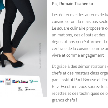
Pic, Romain Tischenko
.
Les éditeurs et les auteurs de li
cuisine seront là mais pas seul
Le square culinaire proposera d
animations, des débats et des
dégustations qui réaffirment la
centrale de la cuisine comme ar
vivre et comme engagement.
Et grâce à des démonstrations 
chefs et des masters class org
par l’Institut Paul Bocuse et l’E
Ritz-Escoffier, vous saurez tou
recettes et des techniques de c
grands chefs !