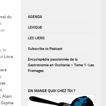
onal du
AGENDA
à
LEXIQUE
 un
LES LIENS
Subscribe to Podcast
, le
isé
Livre
Encyclopédie passionnée de la
Gastronomie en Occitanie – Tome 1 -Les
are
Fromages
a
ves
i,
ON MANGE QUOI CHEZ TOI ?
, Alain
e-Sophie