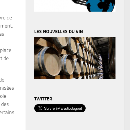
vre de
ement.
LES NOUVELLES DU VIN
es
 place
t de
de
anisées
cole
TWITTER
t des
ertains