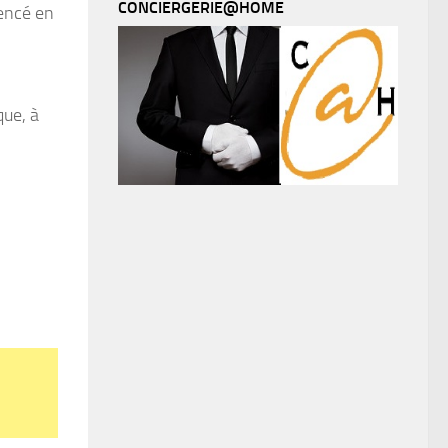
CONCIERGERIE@HOME
encé en
que, à