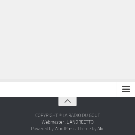
À propos
Contact
COPYRIGHT © LA RADIO DU GOÛT
Webmaster : L.ANDREETTO
Powered by
WordPress
. Theme by
Alx
.