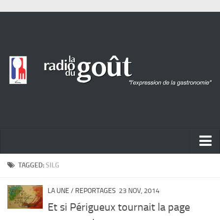
ACTUALITÉ
TAGGED:
SILG
REPORTAGES
LA UNE
/
REPORTAGES
23 NOV, 2014
PORTRAITS
Et si Périgueux tournait la page
LIVRES