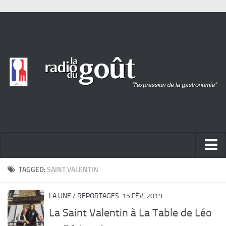
ACTUALITÉ
TAGGED:
SAINT VALENTIN
REPORTAGES
LA UNE
/
REPORTAGES
15 FÉV, 2019
PORTRAITS
La Saint Valentin à La Table de Léo
LIVRES